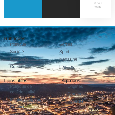
8 août
2026
Rubriques
Politique
Sorties
Société
Sport
Économie
Magazine
Culture
Légales
Liens utiles
À propos
Politique de
Origines
confidentialité
Carrières
Mentions légales
Publicité
Contact