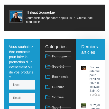
Thibaut Souperbie
Journaliste indépendant depuis 2015. Créateur de
Medialot.fr
Catégories
Derniers
Vous souhaitez
être contacté
articles
Politique
pour faire la
promotion d'un
Société
événement ou
Succès
retentissant
de vos produits
pour
Économie
?
l’édition
2026 du
Culture
festival de
Saint-Céré
8 août 2026
Sorties
Nuzéjouls :
Sport