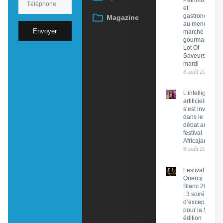
Patrimoine
et
gastronomie
Magazine
au menu du
Envoyer
marché
gourmand
Lot Of
Saveurs ce
mardi
8 août 2026
L’intelligence
artificielle
s’est invitée
dans le
débat au
festival
Africajarc
8 août 2026
Festival du
Quercy
Blanc 2026
: 3 soirées
d’exception
pour la 58e
édition