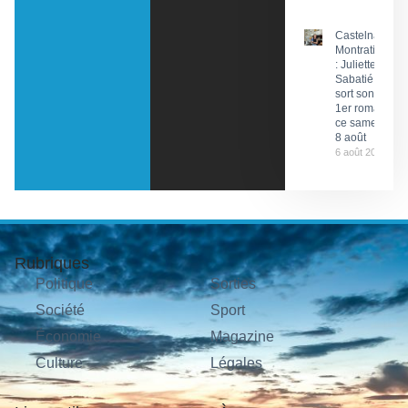
Castelnau-
Montratier
: Juliette
Sabatié
sort son
1er roman
ce samedi
8 août
6 août 2026
Rubriques
Politique
Sorties
Société
Sport
Économie
Magazine
Culture
Légales