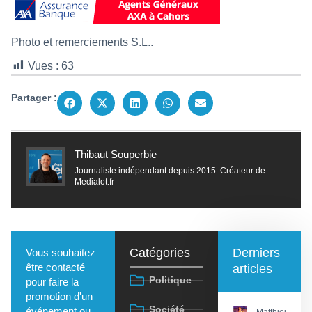
Photo et remerciements S.L..
Vues :
63
Partager :
Thibaut Souperbie
Journaliste indépendant depuis 2015. Créateur de
Medialot.fr
Catégories
Derniers
Vous souhaitez
être contacté
articles
Politique
pour faire la
promotion d'un
Société
événement ou