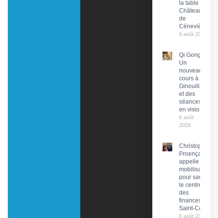
la table du
Château
de
Cénevières
6 août 2026
Qi Gong :
Un
nouveau
cours à
Ginouillac
et des
séances
en visio
6 août
2026
Christophe
Proença
appelle à la
mobilisation
pour sauver
le centre
des
finances de
Saint-Céré
6 août 2026