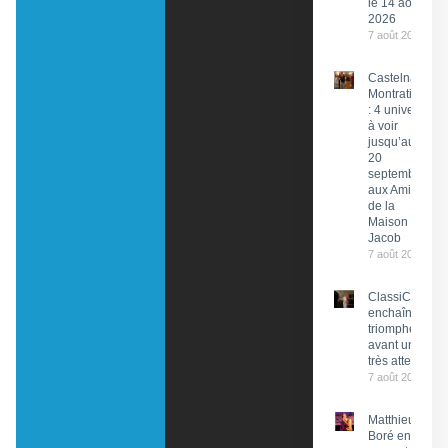
le 14 août
2026
7 août 2026
Castelnau-
Montratier
: 4 univers
à voir
jusqu’au
20
septembre
aux Amis
de la
Maison
Jacob
7 août 2026
ClassiCahors
enchaîne les
triomphes
avant un final
très attendu
7 août 2026
Matthieu
Boré en