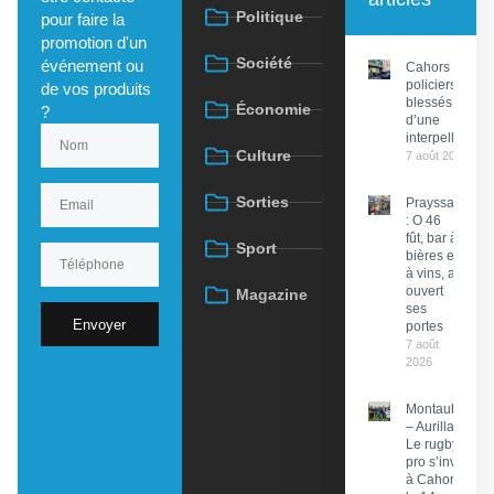
Politique
pour faire la
promotion d'un
Société
événement ou
Cahors : Des
policiers
de vos produits
blessés lors
Économie
?
d’une
interpellation
Culture
7 août 2026
Sorties
Prayssac
: O 46
fût, bar à
Sport
bières et
à vins, a
ouvert
Magazine
ses
Envoyer
portes
7 août
2026
Montauban
– Aurillac :
Le rugby
pro s’invite
à Cahors