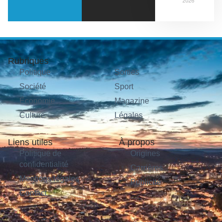
2026
Rubriques
Politique
Sorties
Société
Sport
Économie
Magazine
Culture
Légales
Liens utiles
À propos
Politique de
Origines
confidentialité
Carrières
Mentions légales
Publicité
Contact