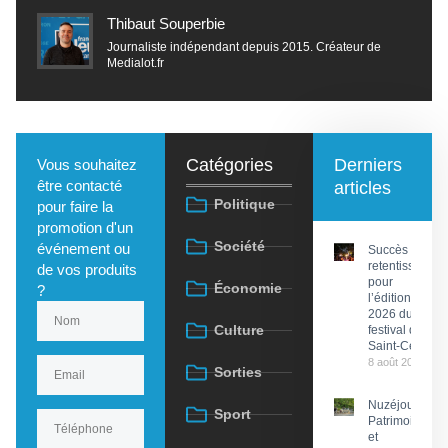
Thibaut Souperbie
Journaliste indépendant depuis 2015. Créateur de
Medialot.fr
Catégories
Derniers
Vous souhaitez
être contacté
articles
Politique
pour faire la
promotion d'un
Société
événement ou
Succès
retentissant
de vos produits
pour
Économie
?
l’édition
2026 du
Culture
festival de
Saint-Céré
8 août 2026
Sorties
Nuzéjouls :
Sport
Patrimoine
et