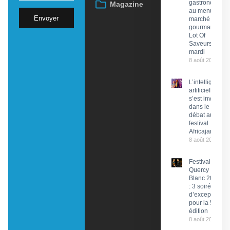
gastronomie
Magazine
au menu du
Envoyer
marché
gourmand
Lot Of
Saveurs ce
mardi
8 août 2026
L’intelligence
artificielle
s’est invitée
dans le
débat au
festival
Africajarc
8 août 2026
Festival du
Quercy
Blanc 2026
: 3 soirées
d’exception
pour la 58e
édition
8 août 2026