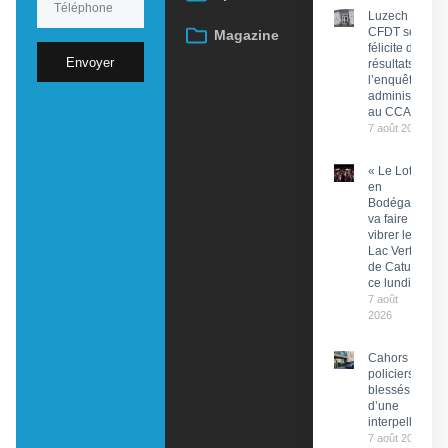
Luzech : La
CFDT se
Magazine
félicite des
Envoyer
résultats de
l’enquête
administrative
au CCAS
7 août 2026
« Le Lot
en
Bodéga »
va faire
vibrer le
Lac Vert
de Catus
ce lundi
7 août
2026
Cahors : Des
policiers
blessés lors
d’une
interpellation
7 août 2026