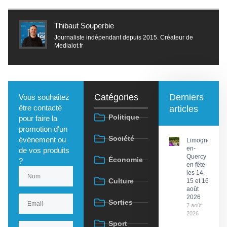
Thibaut Souperbie
Journaliste indépendant depuis 2015. Créateur de
Medialot.fr
Catégories
Derniers
Vous souhaitez
être contacté
articles
Politique
pour faire la
promotion d'un
Société
événement ou
Limogne-
en-
de vos produits
Quercy
Économie
?
en fête
les 14,
Culture
15 et 16
août
2026
Sorties
7 août
2026
Sport