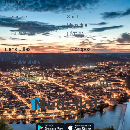
Rubriques
Politique
Sorties
Société
Sport
Économie
Magazine
Culture
Légales
Liens utiles
À propos
Politique de
Origines
confidentialité
Carrières
Mentions légales
Publicité
Contact
Votre site d'actualités et d'informations dans le
département du Lot (46).