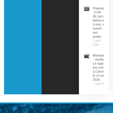
Prayssac
: O 46
fût, bar à
bières et
à vins, a
ouvert
ses
portes
7 août
2026
Montauban
– Aurillac :
Le rugby
pro s’invite
à Cahors
le 14 août
2026
7 août 2026