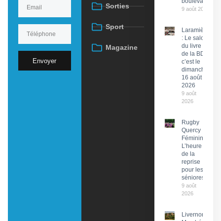
boulevard
Sorties
9 août 2026
Sport
Laramière
: Le salon
du livre et
Magazine
de la BD,
Envoyer
c’est le
dimanche
16 août
2026
9 août
2026
Rugby
Quercy
Féminin :
L’heure
de la
reprise
pour les
séniores
9 août
2026
Livernon :