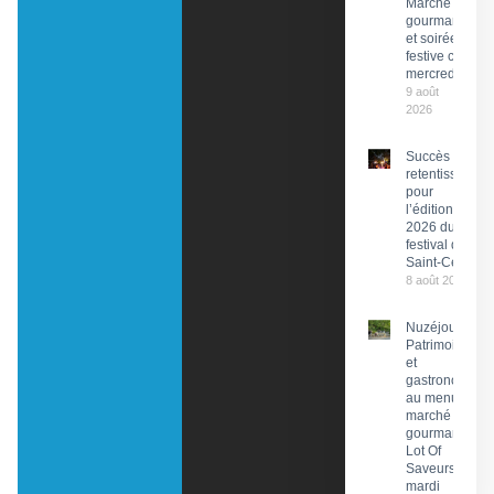
Marché
gourmand
et soirée
festive ce
mercredi
9 août
2026
Succès
retentissant
pour
l’édition
2026 du
festival de
Saint-Céré
8 août 2026
Nuzéjouls :
Patrimoine
et
gastronomie
au menu du
marché
gourmand
Lot Of
Saveurs ce
mardi