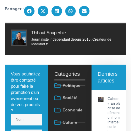
Partager :
Thibaut Souperbie
Journaliste indépendant depuis 2015. Créateur de
Medialot.fr
Catégories
Derniers
Vous souhaitez
être contacté
articles
Politique
pour faire la
promotion d'un
Société
événement ou
Cahors :
« En pleine
de vos produits
crise de
Économie
?
démence »,
un homme
Culture
interpellé
sur le