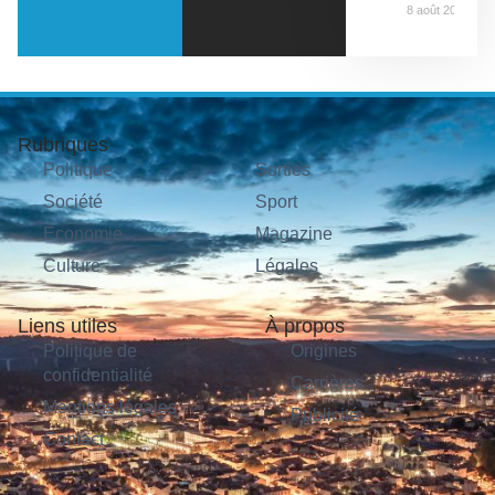
8 août 2026
Rubriques
Politique
Sorties
Société
Sport
Économie
Magazine
Culture
Légales
Liens utiles
À propos
Politique de
Origines
confidentialité
Carrières
Mentions légales
Publicité
Contact