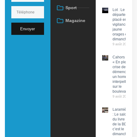
Sport
Lot : Le
département
placé en
Magazine
vigilance
Envoyer
jaune
orages ce
dimanche
9 août 2026
Cahors :
« En pleine
crise de
démence »,
un homme
interpellé
sur le
boulevard
9 août 2026
Laramière
: Le salon
du livre et
de la BD,
c’est le
dimanche