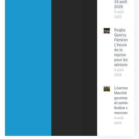
16 août
2026
9 août
2026
Rugby
Quercy
Féminin :
L’heure
de la
reprise
pour les
séniores
9 août
2026
Livernon :
Marché
gourmand
et soirée
festive ce
mercredi
9 août
2026