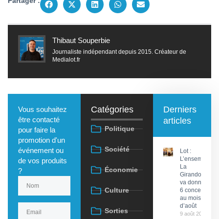
Partager :
Thibaut Souperbie
Journaliste indépendant depuis 2015. Créateur de
Medialot.fr
Catégories
Derniers
Vous souhaitez
être contacté
articles
Politique
pour faire la
promotion d'un
Société
événement ou
Lot :
L’ensemble
de vos produits
La
Économie
?
Girandola
va donner
Culture
6 concerts
au mois
d’août
Sorties
9 août 2026