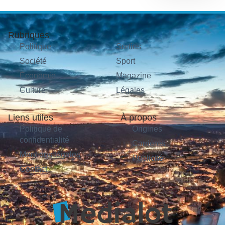
Rubriques
Politique
Sorties
Société
Sport
Économie
Magazine
Culture
Légales
Liens utiles
À propos
Politique de
Origines
confidentialité
Carrières
Mentions légales
Publicité
Contact