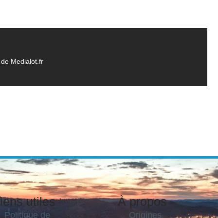
de Medialot.fr
iens utiles
À propos
Politique de
Origines