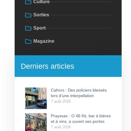
Culture
Sorties
Sport
Magazine
Derniers articles
Cahors : Des policiers blessés
lors d’une interpellation
7 août 2026
Prayssac : O 46 fût, bar à bières
et à vins, a ouvert ses portes
7 août 2026