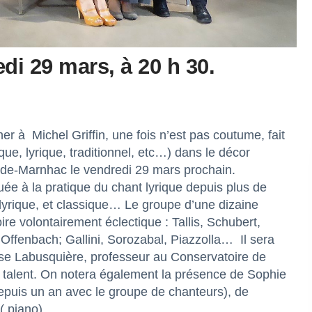
edi 29 mars, à 20 h 30.
her à Michel Griffin, une fois n’est pas coutume, fait
que, lyrique, traditionnel, etc…) dans le décor
tide-Marnhac le vendredi 29 mars prochain.
ée à la pratique du chant lyrique depuis plus de
lyrique, et classique… Le groupe d’une dizaine
re volontairement éclectique : Tallis, Schubert,
, Offenbach; Gallini, Sorozabal, Piazzolla… Il sera
se Labusquière, professeur au Conservatoire de
 talent. On notera également la présence de Sophie
depuis un an avec le groupe de chanteurs), de
 ( piano)…