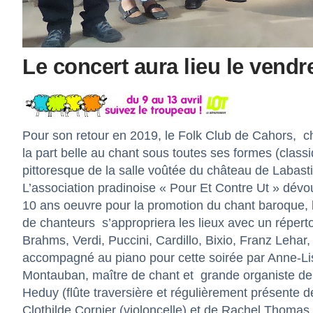
Le concert aura lieu le vendr
Pour son retour en 2019, le Folk Club de Cahors,
c
la part belle au chant sous toutes ses formes (classi
pittoresque de la salle voûtée du château de Labas
L’association pradinoise « Pour Et Contre Ut » dévou
10 ans oeuvre pour la promotion du chant baroque, 
de chanteurs s’appropriera les lieux avec un répertoi
Brahms, Verdi, Puccini, Cardillo, Bixio, Franz Lehar
accompagné au piano pour cette soirée par Anne-Li
Montauban, maître de chant et grande organiste de
Heduy (flûte traversière et régulièrement présente 
Clothilde Cornier (violoncelle) et de Rachel Thomas