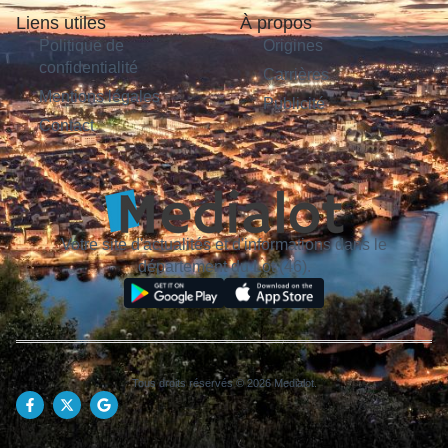
Liens utiles
À propos
Politique de
Origines
confidentialité
Carrières
Mentions légales
Publicité
Contact
Votre site d'actualités et d'informations dans le
département du Lot (46).
Tous droits réservés © 2026 Medialot.