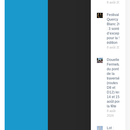
8 août 2026
Festival du
Quercy
Blanc 2026
: 3 soirées
d’exception
pour la 58e
édition
8 août 2026
Douelle :
Fermeture
du pont et
de la
traversée
(routes
D8 et
D12) les
14 et 15
août pour
la fête
8 août
2026
Lot :