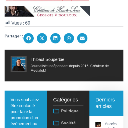
Vues :
69
Partager :
Thibaut Souperbie
Journaliste indépendant depuis 2015. Créateur de
Medialot.fr
Catégories
Derniers
Vous souhaitez
être contacté
articles
Politique
pour faire la
promotion d'un
Société
événement ou
Succès