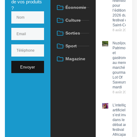
retentissant
de vos produits
pour
Économie
?
l’édition
2026 du
Culture
festival de
Saint-Céré
8 août 2026
Sorties
Nuzéjouls :
Sport
Patrimoine
et
gastronomie
Magazine
au menu du
Envoyer
marché
gourmand
Lot Of
Saveurs ce
mardi
8 août 2026
L’intelligence
artificielle
s’est invitée
dans le
débat au
festival
Africajarc