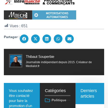
Vues :
651
Partager :
Thibaut Souperbie
Journaliste indépendant depuis 2015. Créateur de
Medialot.fr
Catégories
Derniers
Vous souhaitez
être contacté
articles
Politique
pour faire la
promotion d'un