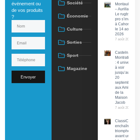
Société
événement ou
Montauban
– Aurillac :
de vos produits
Le rugby
Économie
?
pro s’invite
à Cahors
Culture
le 14 août
2026
7 août 2026
Sorties
Castelnau-
Sport
Montratier
: 4 univers
à voir
Magazine
jusqu’au
Envoyer
20
septembre
aux Amis
de la
Maison
Jacob
7 août 2026
ClassiCahors
enchaîne les
triomphes
avant un final