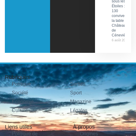
sous les
Étoiles :
130
convives à
la table du
Château
de
Cénevières
6 août 2026
Rubriques
Politique
Sorties
Société
Sport
Économie
Magazine
Culture
Légales
Liens utiles
À propos
Politique de
Origines