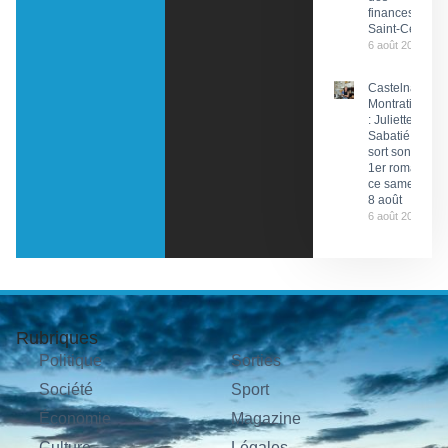
finances de
Saint-Céré
6 août 2026
Castelnau-
Montratier
: Juliette
Sabatié
sort son
1er roman
ce samedi
8 août
6 août 2026
Rubriques
Politique
Sorties
Société
Sport
Économie
Magazine
Culture
Légales