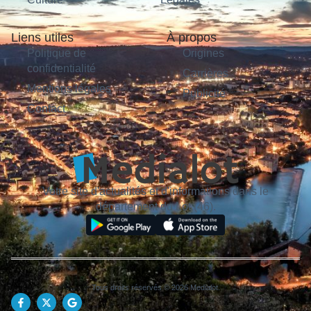
Liens utiles
À propos
Politique de
Origines
confidentialité
Carrières
Mentions légales
Publicité
Contact
Votre site d'actualités et d'informations dans le
département du Lot (46).
Tous droits réservés © 2026 Medialot.