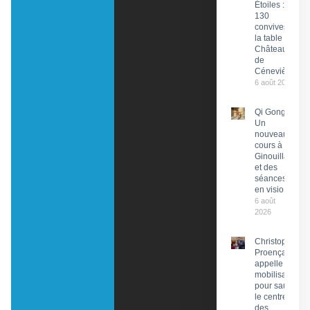
Étoiles :
130
convives à
la table du
Château
de
Cénevières
6 août 2026
Qi Gong :
Un
nouveau
cours à
Ginouillac
et des
séances
en visio
6 août
2026
Christophe
Proença
appelle à la
mobilisation
pour sauver
le centre
des