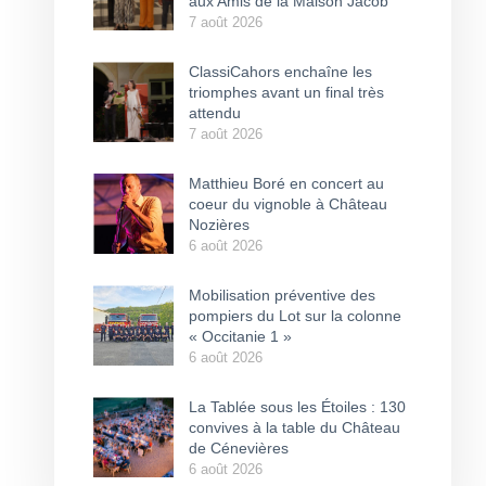
aux Amis de la Maison Jacob
7 août 2026
ClassiCahors enchaîne les
triomphes avant un final très
attendu
7 août 2026
Matthieu Boré en concert au
coeur du vignoble à Château
Nozières
6 août 2026
Mobilisation préventive des
pompiers du Lot sur la colonne
« Occitanie 1 »
6 août 2026
La Tablée sous les Étoiles : 130
convives à la table du Château
de Cénevières
6 août 2026