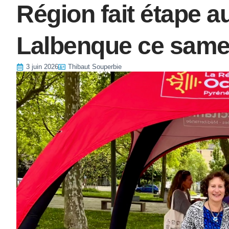
Région fait étape 
Lalbenque ce sam
3 juin 2026
Thibaut Souperbie