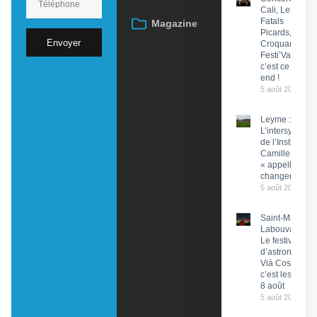
Cali, Les
Fatals
Magazine
Picards, Les
Envoyer
Croquants…
Festi’ValCéou,
c’est ce week-
end !
5 août 2026
Leyme :
L’intersyndical
de l’Institut
Camille Miret
« appelle à du
changement »
5 août 2026
Saint-Martin-
Labouval :
Le festival
d’astronomie
Vià Cosmos,
c’est les 7 et
8 août
5 août 2026