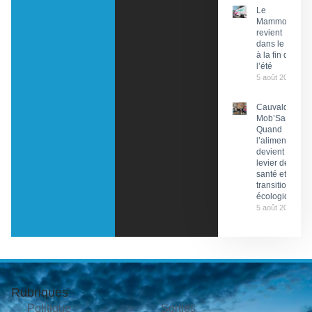
Le
Mammobile
revient
dans le Lot
à la fin de
l’été
5 août 2026
Cauvaldor –
Mob’Santé :
Quand
l’alimentation
devient un
levier de
santé et de
transition
écologique
5 août 2026
Rubriques
Politique
Sorties