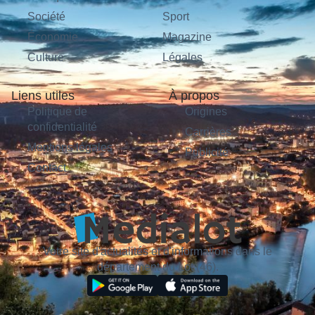
Société
Sport
Économie
Magazine
Culture
Légales
Liens utiles
À propos
Politique de
Origines
confidentialité
Carrières
Mentions légales
Publicité
Contact
Votre site d'actualités et d'informations dans le
département du Lot (46).