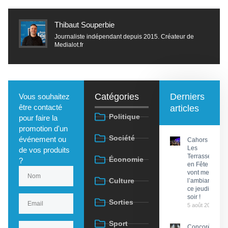
Thibaut Souperbie
Journaliste indépendant depuis 2015. Créateur de
Medialot.fr
Catégories
Derniers
Vous souhaitez
être contacté
articles
Politique
pour faire la
promotion d'un
Société
événement ou
Cahors :
Les
de vos produits
Terrasses
Économie
?
en Fête
vont mettre
Culture
l’ambiance
ce jeudi
soir !
Sorties
5 août 2026
Sport
Concorès :