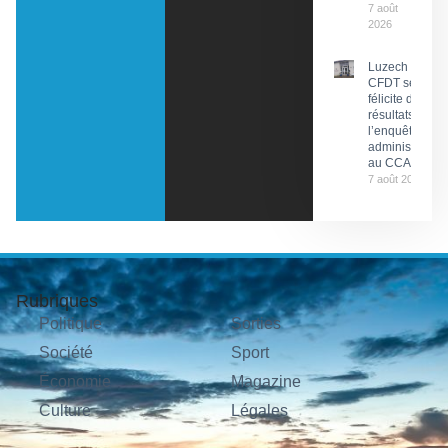
7 août
2026
Luzech : La
CFDT se
félicite des
résultats de
l’enquête
administrative
au CCAS
7 août 2026
Rubriques
Politique
Sorties
Société
Sport
Économie
Magazine
Culture
Légales