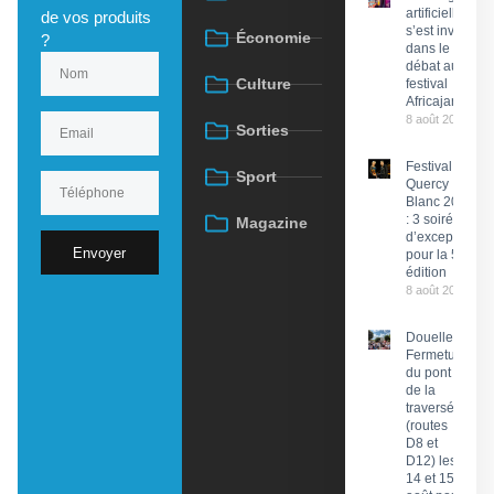
artificielle
de vos produits
s’est invitée
Économie
?
dans le
débat au
Culture
festival
Africajarc
8 août 2026
Sorties
Festival du
Sport
Quercy
Blanc 2026
: 3 soirées
Magazine
d’exception
Envoyer
pour la 58e
édition
8 août 2026
Douelle :
Fermeture
du pont et
de la
traversée
(routes
D8 et
D12) les
14 et 15