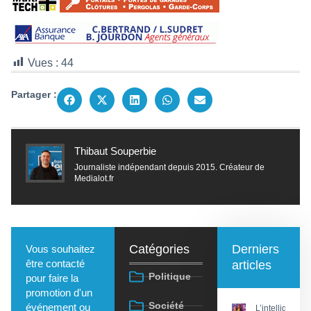
Vues :
44
Partager :
Thibaut Souperbie
Journaliste indépendant depuis 2015. Créateur de
Medialot.fr
Catégories
Derniers
Vous souhaitez
être contacté
articles
Politique
pour faire la
promotion d'un
Société
événement ou
L’intelligence