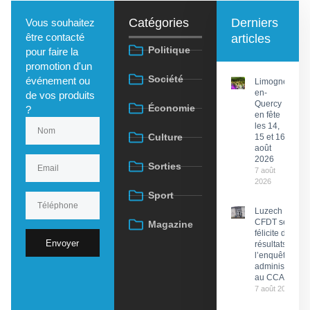
Catégories
Derniers
Vous souhaitez
être contacté
articles
Politique
pour faire la
promotion d'un
Société
événement ou
Limogne-
en-
de vos produits
Quercy
Économie
?
en fête
les 14,
Culture
15 et 16
août
2026
Sorties
7 août
2026
Sport
Luzech : La
CFDT se
Magazine
félicite des
Envoyer
résultats de
l’enquête
administrative
au CCAS
7 août 2026