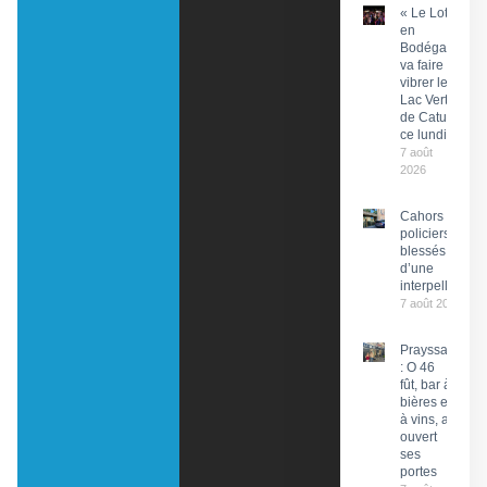
« Le Lot
en
Bodéga »
va faire
vibrer le
Lac Vert
de Catus
ce lundi
7 août
2026
Cahors : Des
policiers
blessés lors
d’une
interpellation
7 août 2026
Prayssac
: O 46
fût, bar à
bières et
à vins, a
ouvert
ses
portes