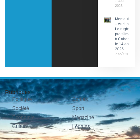
7 août
2026
Montauban
– Aurillac :
Le rugby
pro s’invite
à Cahors
le 14 août
2026
7 août 2026
Rubriques
Politique
Sorties
Société
Sport
Économie
Magazine
Culture
Légales