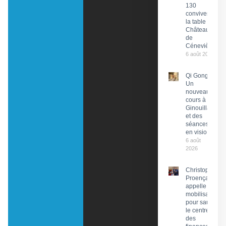
130
convives à
la table du
Château
de
Cénevières
6 août 2026
Qi Gong :
Un
nouveau
cours à
Ginouillac
et des
séances
en visio
6 août
2026
Christophe
Proença
appelle à la
mobilisation
pour sauver
le centre
des