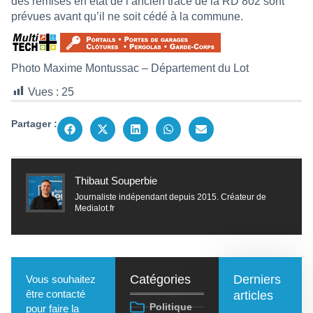
des remises en état de l’ancien tracé de la RD 802 sont
prévues avant qu’il ne soit cédé à la commune.
Photo Maxime Montussac – Département du Lot
Vues :
25
Partager :
Thibaut Souperbie
Journaliste indépendant depuis 2015. Créateur de
Medialot.fr
Catégories
Derniers
Vous souhaitez
être contacté
articles
Politique
pour faire la