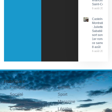
finances de
Saint-Céré
6 août 2026
Castelnau-
Montratier
: Juliette
Sabatié
sort son
1er roman
ce samedi
8 août
6 août 2026
Rubriques
Politique
Sorties
Société
Sport
Économie
Magazine
Culture
Légales