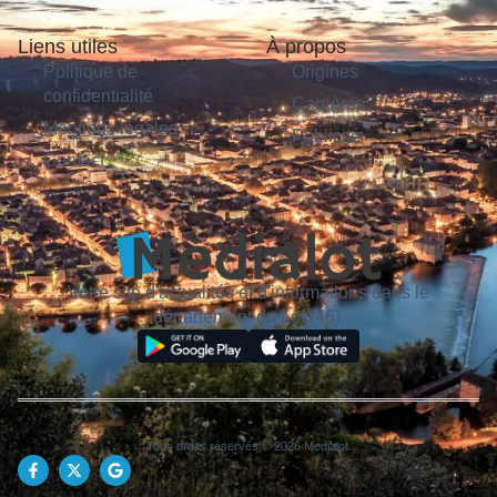
Liens utiles
À propos
Politique de
Origines
confidentialité
Carrières
Mentions légales
Publicité
Contact
Votre site d'actualités et d'informations dans le
département du Lot (46).
Tous droits réservés © 2026 Medialot.