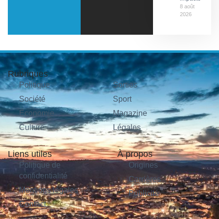
8 août
2026
Rubriques
Politique
Sorties
Société
Sport
Économie
Magazine
Culture
Légales
Liens utiles
À propos
Politique de
Origines
confidentialité
Carrières
Mentions légales
Publicité
Contact