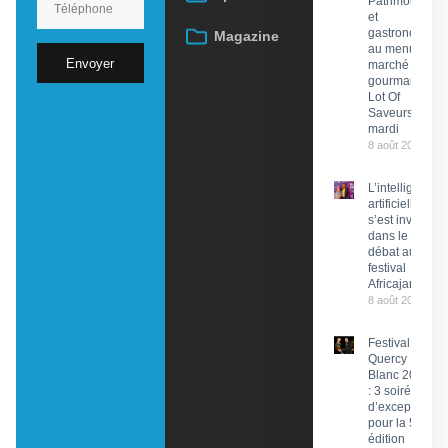
Patrimoine
et
gastronomie
Magazine
au menu du
Envoyer
marché
gourmand
Lot Of
Saveurs ce
mardi
8 août 2026
L’intelligence
artificielle
s’est invitée
dans le
débat au
festival
Africajarc
8 août 2026
Festival du
Quercy
Blanc 2026
: 3 soirées
d’exception
pour la 58e
édition