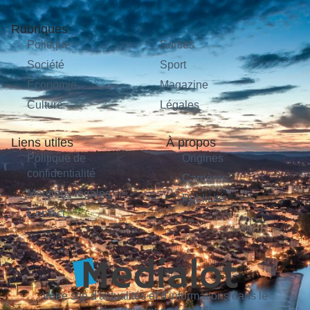
Rubriques
Politique
Sorties
Société
Sport
Économie
Magazine
Culture
Légales
Liens utiles
À propos
Politique de
Origines
confidentialité
Carrières
Mentions légales
Publicité
Contact
Votre site d'actualités et d'informations dans le