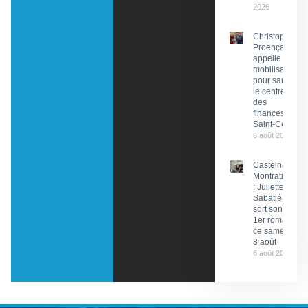
2026
Christophe
Proença
appelle à la
mobilisation
pour sauver
le centre
des
finances de
Saint-Céré
6 août 2026
Castelnau-
Montratier
: Juliette
Sabatié
sort son
1er roman
ce samedi
8 août
6 août 2026