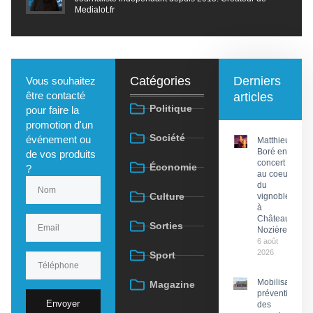
Medialot.fr
Catégories
Derniers
Vous souhaitez
être contacté
articles
Politique
pour faire la
promotion d'un
Société
événement ou
Matthieu
Boré en
de vos produits
concert
Économie
?
au coeur
du
Culture
vignoble
à
Château
Sorties
Nozières
6 août
2026
Sport
Mobilisation
Magazine
préventive
Envoyer
des