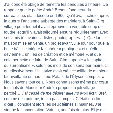
J’ai donc été obligé de remettre les pendules à l’heure. De
rappeler que le poète André Breton, fondateur du
surréalisme, était décédé en 1966. Qu’il avait acheté après
la guerre l’ancienne auberge des mariniers, à Saint-Cirq,
village pour lequel il avait éprouvé un véritable coup de
foudre, et qu’il y avait séjourné ensuite régulièrement avec
ses amis (écrivains, artistes, photographes…). Que ladite
maison mise en vente, un projet avait vu le jour pour que la
belle bâtisse intègre la sphère « publique » et qu’elle
devienne « un lieu de création et de mémoire », et que
cela permette de faire de Saint-Cirq Lapopie « la capitale
du surréalisme », selon les mots de son sénateur-maire. Et
qu’effectivement, l’initiative avait été accueillie de manière
bienveillante en haut- lieu. Palais de l’Élysée compris. «
Nous savons tout cela. Nous connaissons même par cœur
les mots de Monsieur André à propos du joli village
perché…
J’ai cessé de me désirer ailleurs
a-t-il écrit. Bref,
comme de coutume, tu n’a pas compris. C’était un clin
d’œil » concluent alors les deux félines si malines. J’ai
stoppé la conversation. Vaincu, une fois de plus. Et je me