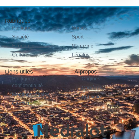
Rubriques
Politique
Sorties
Société
Sport
Économie
Magazine
Culture
Légales
Liens utiles
À propos
Politique de
Origines
confidentialité
Carrières
Mentions légales
Publicité
Contact