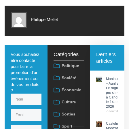
Philippe Mellet
Catégories
Derniers
Vous souhaitez
être contacté
articles
Politique
pour faire la
promotion d'un
Société
événement ou
Montauban
– Aurillac :
de vos produits
Le rugby
Économie
?
pro s’invite
à Cahors
Culture
le 14 août
2026
7 août 2026
Sorties
Castelnau-
Sport
Montratier