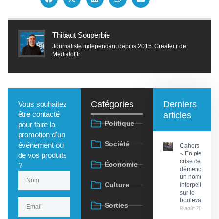
Thibaut Souperbie
Journaliste indépendant depuis 2015. Créateur de
Medialot.fr
Catégories
Derniers
Vous souhaitez
être contacté
articles
Politique
pour faire la
promotion d'un
Société
événement ou
Cahors :
« En pleine
de vos produits
crise de
Économie
?
démence »,
un homme
Culture
interpellé
sur le
boulevard
Sorties
9 août 2026