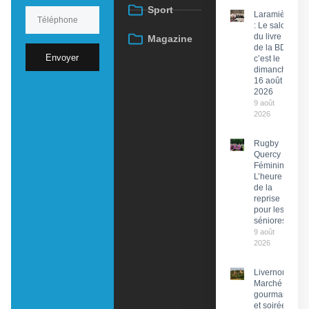
Sport
Laramière
: Le salon
du livre et
Magazine
de la BD,
Envoyer
c’est le
dimanche
16 août
2026
9 août
2026
Rugby
Quercy
Féminin :
L’heure
de la
reprise
pour les
séniores
9 août
2026
Livernon :
Marché
gourmand
et soirée