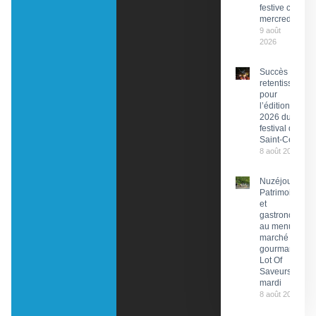
festive ce
mercredi
9 août
2026
Succès
retentissant
pour
l’édition
2026 du
festival de
Saint-Céré
8 août 2026
Nuzéjouls :
Patrimoine
et
gastronomie
au menu du
marché
gourmand
Lot Of
Saveurs ce
mardi
8 août 2026