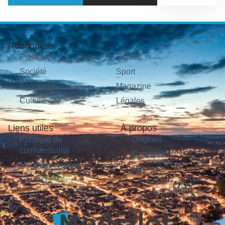
Rubriques
Politique
Sorties
Société
Sport
Économie
Magazine
Culture
Légales
Liens utiles
À propos
Politique de
Origines
confidentialité
Carrières
Mentions légales
Publicité
Contact