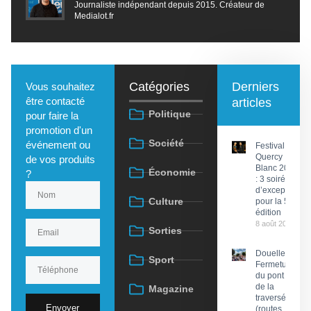
Journaliste indépendant depuis 2015. Créateur de
Medialot.fr
Catégories
Derniers
Vous souhaitez
être contacté
articles
Politique
pour faire la
promotion d'un
Société
événement ou
Festival du
Quercy
de vos produits
Blanc 2026
Économie
?
: 3 soirées
d’exception
Culture
pour la 58e
édition
8 août 2026
Sorties
Douelle :
Sport
Fermeture
du pont et
de la
Magazine
traversée
Envoyer
(routes