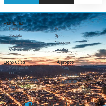
Rubriques
Politique
Sorties
Société
Sport
Économie
Magazine
Culture
Légales
Liens utiles
À propos
Politique de
Origines
confidentialité
Carrières
Mentions légales
Publicité
Contact