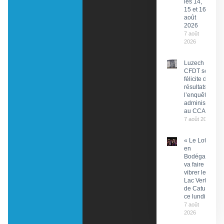
les 14,
15 et 16
août
2026
7 août
2026
Luzech : La
CFDT se
félicite des
résultats de
l’enquête
administrative
au CCAS
7 août 2026
« Le Lot
en
Bodéga »
va faire
vibrer le
Lac Vert
de Catus
ce lundi
7 août
2026