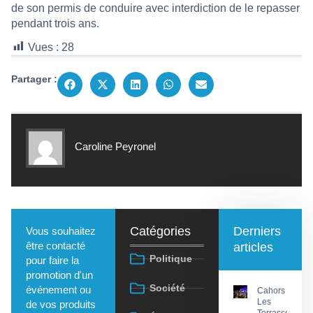
de son permis de conduire avec interdiction de le repasser
pendant trois ans.
Vues :
28
Partager :
Caroline Peyronel
Catégories
Derniers
Vous souhaitez
être contacté
articles
Politique
pour faire la
promotion d'un
Société
événement ou
Cahors :
Les
de vos produits
Terrasses