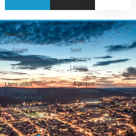
Rubriques
Politique
Sorties
Société
Sport
Économie
Magazine
Culture
Légales
Liens utiles
À propos
Politique de
Origines
confidentialité
Carrières
Mentions légales
Publicité
Contact