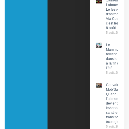
Saint-Martin-
Labouval :
Le festival
d’astronomie
Vià Cosmos,
c’est les 7 et
8 août
5 août 2026
Le
Mammobile
revient
dans le Lot
à la fin de
l’été
5 août 2026
Cauvaldor –
Mob’Santé :
Quand
l’alimentation
devient un
levier de
santé et de
transition
écologique
5 août 2026