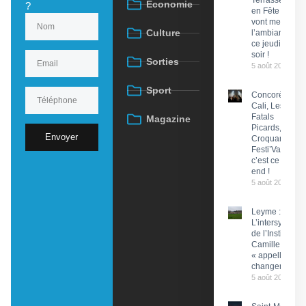
Économie
?
en Fête
vont mettre
Culture
l’ambiance
ce jeudi
soir !
Sorties
5 août 2026
Sport
Concorès :
Cali, Les
Fatals
Magazine
Picards, Les
Envoyer
Croquants…
Festi’ValCéou,
c’est ce week-
end !
5 août 2026
Leyme :
L’intersyndical
de l’Institut
Camille Miret
« appelle à du
changement »
5 août 2026