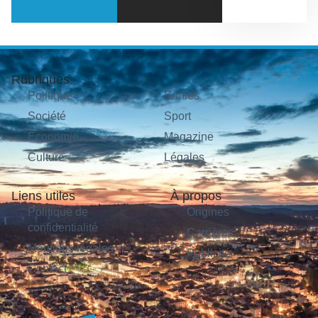
Rubriques
Politique
Sorties
Société
Sport
Économie
Magazine
Culture
Légales
Liens utiles
À propos
Politique de
Origines
confidentialité
Carrières
Mentions légales
Publicité
Contact