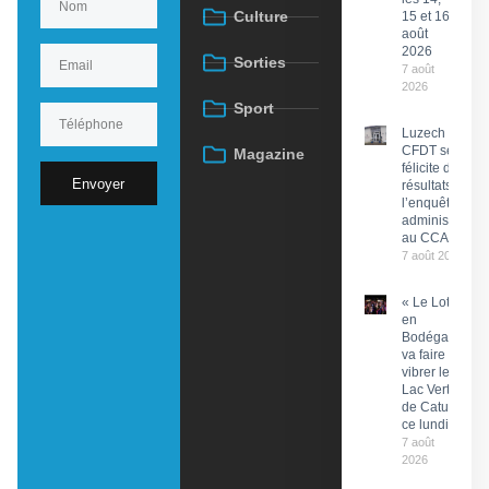
Culture
15 et 16
août
2026
Sorties
7 août
2026
Sport
Luzech : La
CFDT se
Magazine
félicite des
Envoyer
résultats de
l’enquête
administrative
au CCAS
7 août 2026
« Le Lot
en
Bodéga »
va faire
vibrer le
Lac Vert
de Catus
ce lundi
7 août
2026