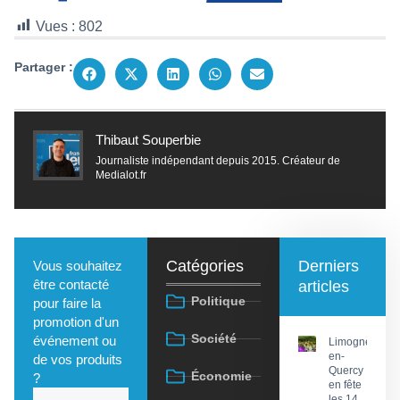
Vues :
802
Partager :
Thibaut Souperbie
Journaliste indépendant depuis 2015. Créateur de
Medialot.fr
Catégories
Derniers
Vous souhaitez
être contacté
articles
Politique
pour faire la
promotion d'un
Société
événement ou
Limogne-
en-
de vos produits
Quercy
Économie
?
en fête
les 14,