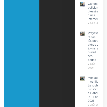
Cahors : Des
policiers
blessés lors
d’une
interpellation
7 août 2026
Prayssac
: O 46
fût, bar à
bières et
à vins, a
ouvert
ses
portes
7 août
2026
Montauban
– Aurillac :
Le rugby
pro s’invite
à Cahors
le 14 août
2026
7 août 2026