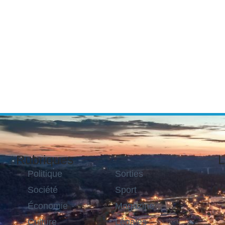
Rubriques
L
Politique
Sorties
Société
Sport
Économie
Magazine
Culture
Légales