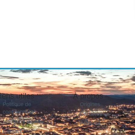
iens utiles
À propos
Politique de
Origines
confidentialité
Carrières
Mentions légales
Publicité
Contact