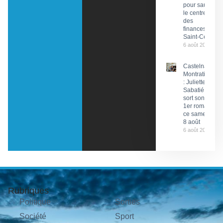
pour sauver
le centre
des
finances de
Saint-Céré
6 août 2026
Castelnau-
Montratier
: Juliette
Sabatié
sort son
1er roman
ce samedi
8 août
6 août 2026
Rubriques
Politique
Sorties
Société
Sport