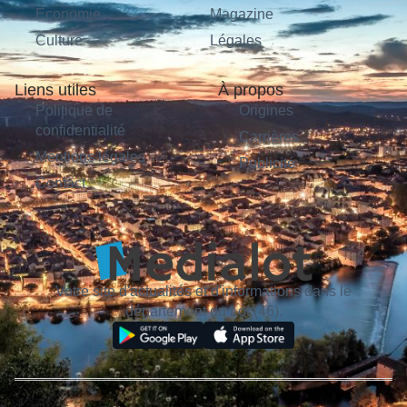
Économie
Magazine
Culture
Légales
Liens utiles
À propos
Politique de
Origines
confidentialité
Carrières
Mentions légales
Publicité
Contact
Votre site d'actualités et d'informations dans le
département du Lot (46).