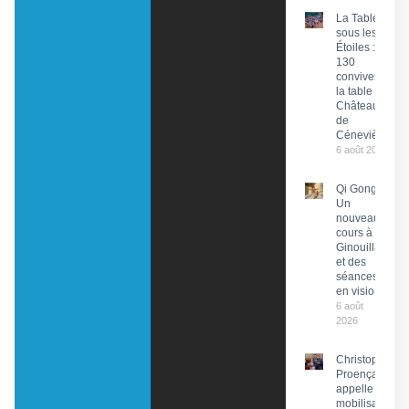
La Tablée
sous les
Étoiles :
130
convives à
la table du
Château
de
Cénevières
6 août 2026
Qi Gong :
Un
nouveau
cours à
Ginouillac
et des
séances
en visio
6 août
2026
Christophe
Proença
appelle à la
mobilisation