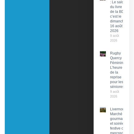
: Le salon
du livre et
de la BD,
c’est le
dimanche
16 août
2026
9 août
2026
Rugby
Quercy
Féminin :
L’heure
de la
reprise
pour les
séniores
9 août
2026
Livernon :
Marché
gourmand
et soirée
festive ce
mercredi