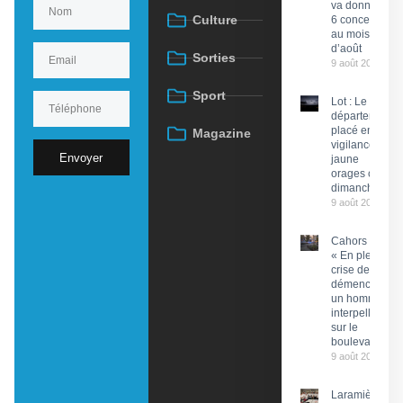
va donner
Culture
6 concerts
au mois
d’août
Sorties
9 août 2026
Sport
Lot : Le
département
placé en
Magazine
vigilance
Envoyer
jaune
orages ce
dimanche
9 août 2026
Cahors :
« En pleine
crise de
démence »,
un homme
interpellé
sur le
boulevard
9 août 2026
Laramière