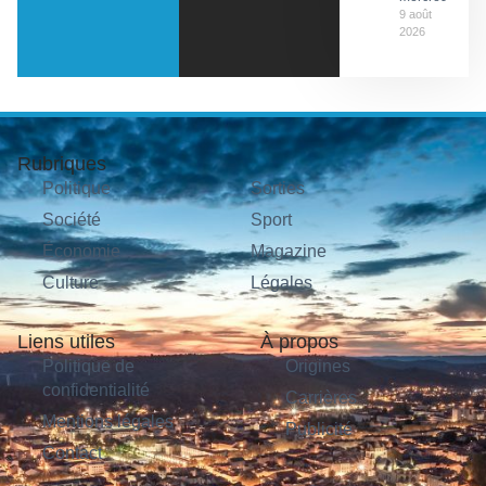
9 août
2026
Rubriques
Politique
Sorties
Société
Sport
Économie
Magazine
Culture
Légales
Liens utiles
À propos
Politique de
Origines
confidentialité
Carrières
Mentions légales
Publicité
Contact