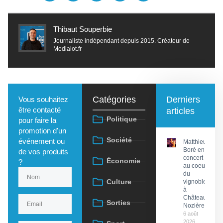
Thibaut Souperbie
Journaliste indépendant depuis 2015. Créateur de
Medialot.fr
Catégories
Derniers
Vous souhaitez
être contacté
articles
Politique
pour faire la
promotion d'un
Société
événement ou
Matthieu
Boré en
de vos produits
concert
Économie
?
au coeur
du
Culture
vignoble
à
Château
Sorties
Nozières
6 août
2026