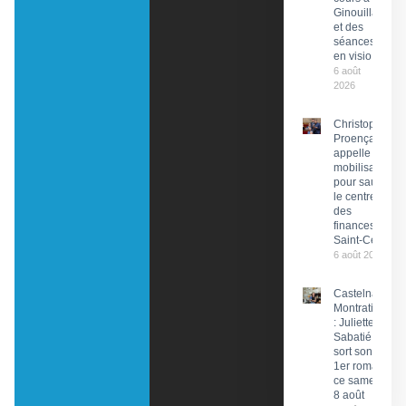
Ginouillac
et des
séances
en visio
6 août
2026
Christophe
Proença
appelle à la
mobilisation
pour sauver
le centre
des
finances de
Saint-Céré
6 août 2026
Castelnau-
Montratier
: Juliette
Sabatié
sort son
1er roman
ce samedi
8 août