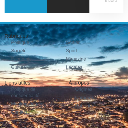
6 août 2026
Rubriques
Politique
Sorties
Société
Sport
Économie
Magazine
Culture
Légales
Liens utiles
À propos
Politique de
Origines
confidentialité
Carrières
Mentions légales
Publicité
Contact