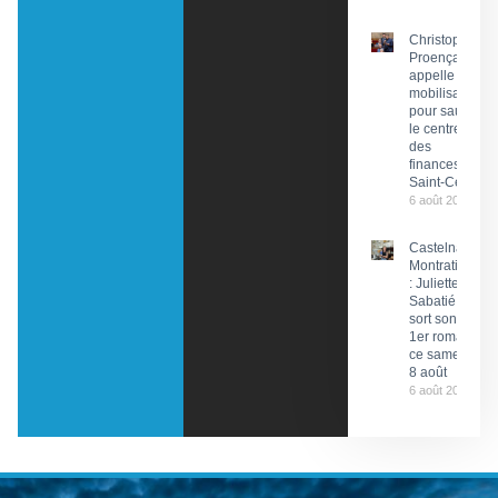
Christophe
Proença
appelle à la
mobilisation
pour sauver
le centre
des
finances de
Saint-Céré
6 août 2026
Castelnau-
Montratier
: Juliette
Sabatié
sort son
1er roman
ce samedi
8 août
6 août 2026