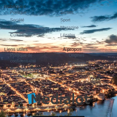
Rubriques
Politique
Sorties
Société
Sport
Économie
Magazine
Culture
Légales
Liens utiles
À propos
Politique de
Origines
confidentialité
Carrières
Mentions légales
Publicité
Contact
Votre site d'actualités et d'informations dans le
département du Lot (46).