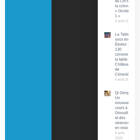
du Lot sur
la colonne
« Occitanie
1 »
6 août 2026
La Tablée
sous les
Étoiles :
130
convives à
la table du
Château
de
Cénevières
6 août 2026
Qi Gong :
Un
nouveau
cours à
Ginouillac
et des
séances
en visio
6 août
2026