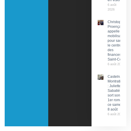
en visio
6 août
2026
Christophe
Proença
appelle à la
mobilisation
pour sauver
le centre
des
finances de
Saint-Céré
6 août 2026
Castelnau-
Montratier
: Juliette
Sabatié
sort son
1er roman
ce samedi
8 août
6 août 2026