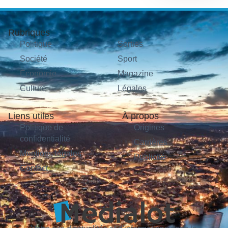
Rubriques
Politique
Sorties
Société
Sport
Économie
Magazine
Culture
Légales
Liens utiles
À propos
Politique de
Origines
confidentialité
Carrières
Mentions légales
Publicité
Contact