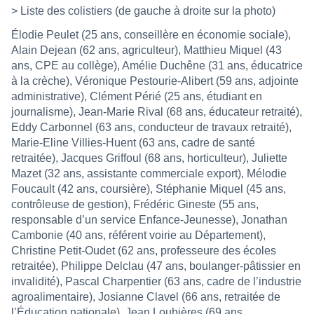
> Liste des colistiers (de gauche à droite sur la photo)
Élodie Peulet (25 ans, conseillère en économie sociale),
Alain Dejean (62 ans, agriculteur), Matthieu Miquel (43
ans, CPE au collège), Amélie Duchêne (31 ans, éducatrice
à la crèche), Véronique Pestourie-Alibert (59 ans, adjointe
administrative), Clément Périé (25 ans, étudiant en
journalisme), Jean-Marie Rival (68 ans, éducateur retraité),
Eddy Carbonnel (63 ans, conducteur de travaux retraité),
Marie-Eline Villies-Huent (63 ans, cadre de santé
retraitée), Jacques Griffoul (68 ans, horticulteur), Juliette
Mazet (32 ans, assistante commerciale export), Mélodie
Foucault (42 ans, coursière), Stéphanie Miquel (45 ans,
contrôleuse de gestion), Frédéric Gineste (55 ans,
responsable d’un service Enfance-Jeunesse), Jonathan
Cambonie (40 ans, référent voirie au Département),
Christine Petit-Oudet (62 ans, professeure des écoles
retraitée), Philippe Delclau (47 ans, boulanger-pâtissier en
invalidité), Pascal Charpentier (63 ans, cadre de l’industrie
agroalimentaire), Josianne Clavel (66 ans, retraitée de
l’Éducation nationale), Jean Loubières (69 ans,