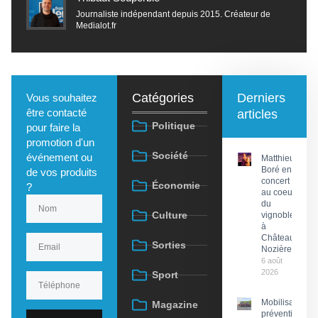
Journaliste indépendant depuis 2015. Créateur de
Medialot.fr
Catégories
Derniers
Vous souhaitez
être contacté
articles
Politique
pour faire la
promotion d'un
Société
événement ou
Matthieu
Boré en
de vos produits
concert
Économie
?
au coeur
du
Culture
vignoble
à
Château
Sorties
Nozières
6 août
2026
Sport
Mobilisation
Magazine
préventive