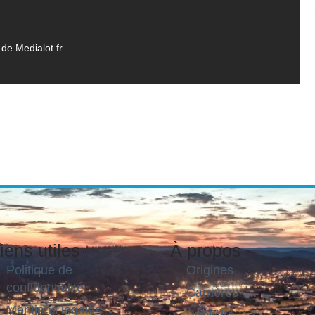
de Medialot.fr
iens utiles
À propos
Politique de
Origines
confidentialité
Carrières
Mentions légales