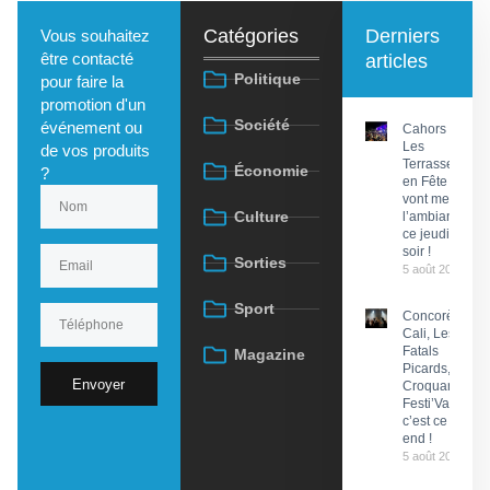
Catégories
Derniers
Vous souhaitez
être contacté
articles
Politique
pour faire la
promotion d'un
Société
événement ou
Cahors :
Les
de vos produits
Terrasses
Économie
?
en Fête
vont mettre
Culture
l’ambiance
ce jeudi
soir !
Sorties
5 août 2026
Sport
Concorès :
Cali, Les
Fatals
Magazine
Picards, Les
Envoyer
Croquants…
Festi’ValCéou,
c’est ce week-
end !
5 août 2026