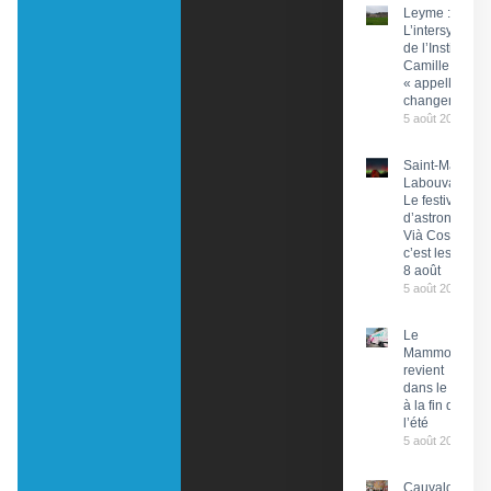
Leyme :
L’intersyndical
de l’Institut
Camille Miret
« appelle à du
changement »
5 août 2026
Saint-Martin-
Labouval :
Le festival
d’astronomie
Vià Cosmos,
c’est les 7 et
8 août
5 août 2026
Le
Mammobile
revient
dans le Lot
à la fin de
l’été
5 août 2026
Cauvaldor –