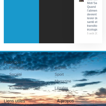
Mob’Santé :
Quand
l’alimentation
devient un
levier de
santé et de
transition
écologique
5 août 2026
Rubriques
Politique
Sorties
Société
Sport
Économie
Magazine
Culture
Légales
Liens utiles
À propos