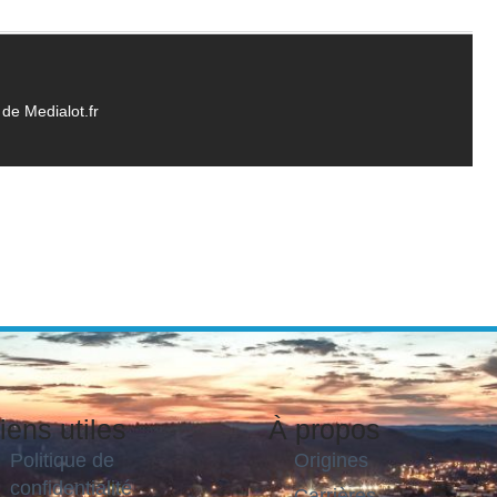
de Medialot.fr
iens utiles
À propos
Politique de
Origines
confidentialité
Carrières