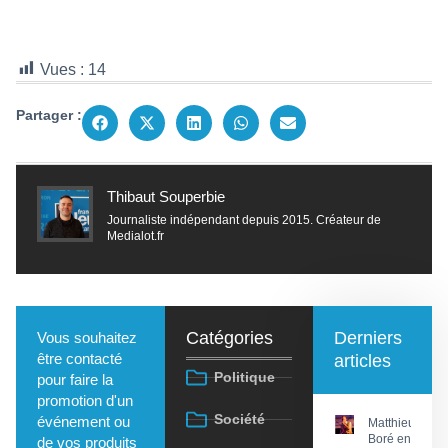
Vues :
14
Partager :
Thibaut Souperbie
Journaliste indépendant depuis 2015. Créateur de
Medialot.fr
Catégories
Derniers
Vous souhaitez
être contacté
articles
Politique
pour faire la
promotion d'un
Société
événement ou
Matthieu
Boré en
de vos produits