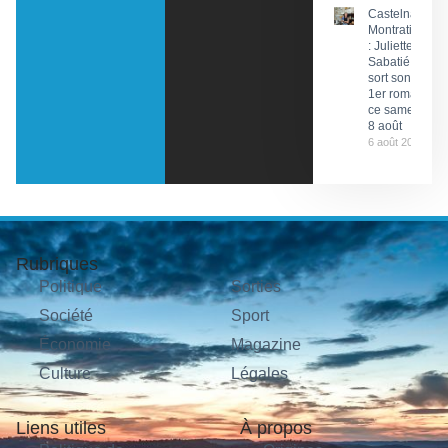
Castelnau-
Montratier
: Juliette
Sabatié
sort son
1er roman
ce samedi
8 août
6 août 2026
Rubriques
Politique
Sorties
Société
Sport
Économie
Magazine
Culture
Légales
Liens utiles
À propos