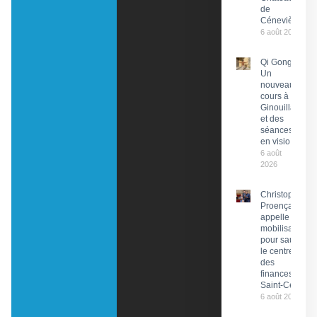
de
Cénevières
6 août 2026
Qi Gong :
Un
nouveau
cours à
Ginouillac
et des
séances
en visio
6 août
2026
Christophe
Proença
appelle à la
mobilisation
pour sauver
le centre
des
finances de
Saint-Céré
6 août 2026