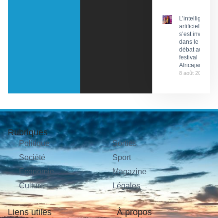
L’intelligence
artificielle
s’est invitée
dans le
débat au
festival
Africajarc
8 août 2026
Rubriques
Politique
Sorties
Société
Sport
Économie
Magazine
Culture
Légales
Liens utiles
À propos