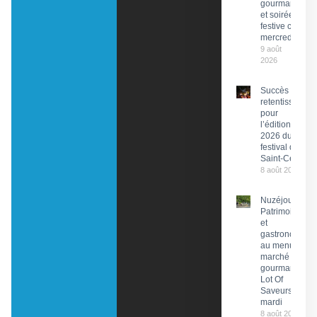
gourmand
et soirée
festive ce
mercredi
9 août
2026
Succès
retentissant
pour
l’édition
2026 du
festival de
Saint-Céré
8 août 2026
Nuzéjouls :
Patrimoine
et
gastronomie
au menu du
marché
gourmand
Lot Of
Saveurs ce
mardi
8 août 2026