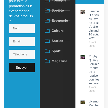
Politique
pour faire la
promotion d'un
Société
événement ou
Laramière
: Le salon
de vos produits
du livre et
Économie
?
de la BD,
c’est le
Culture
dimanche
16 août
2026
Sorties
9 août
2026
Sport
Rugby
Quercy
Magazine
Féminin :
Envoyer
L’heure
de la
reprise
pour les
séniores
9 août
2026
Livernon :
Marché