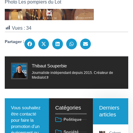
Photo Les pompiers du Lot
Vues :
34
Partager :
Thibaut Souperbie
Journaliste indépendant depuis 2015. Créateur de
Medialot.fr
Catégories
Derniers
Vous souhaitez
être contacté
articles
Politique
pour faire la
promotion d'un
Société
événement ou