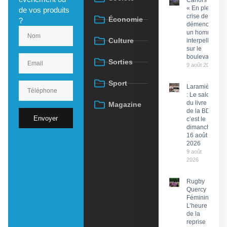
Cahors :
« En pleine
de vos produits
crise de
Économie
?
démence »,
un homme
Culture
interpellé
sur le
boulevard
Sorties
9 août 2026
Sport
Laramière
: Le salon
du livre et
Magazine
de la BD,
Envoyer
c’est le
dimanche
16 août
2026
9 août
2026
Rugby
Quercy
Féminin :
L’heure
de la
reprise