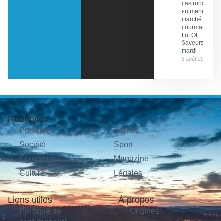
gastronomie
au menu du
marché
gourmand
Lot Of
Saveurs ce
mardi
8 août 2026
Rubriques
Politique
Sorties
Société
Sport
Économie
Magazine
Culture
Légales
Liens utiles
À propos
Politique de
Origines