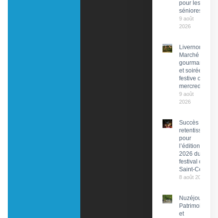
pour les
séniores
9 août
2026
Livernon :
Marché
gourmand
et soirée
festive ce
mercredi
9 août
2026
Succès
retentissant
pour
l’édition
2026 du
festival de
Saint-Céré
8 août 2026
Nuzéjouls :
Patrimoine
et