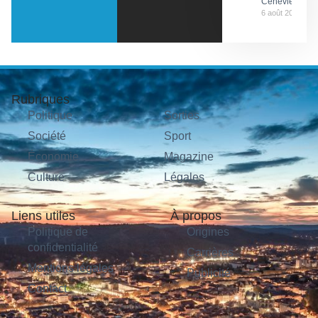
Cénevières
6 août 2026
Rubriques
Politique
Sorties
Société
Sport
Économie
Magazine
Culture
Légales
Liens utiles
À propos
Politique de
Origines
confidentialité
Carrières
Mentions légales
Publicité
Contact