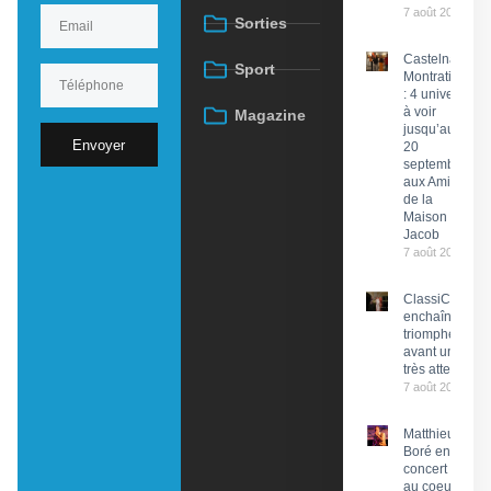
7 août 2026
Sorties
Castelnau-
Sport
Montratier
: 4 univers
à voir
Magazine
jusqu’au
Envoyer
20
septembre
aux Amis
de la
Maison
Jacob
7 août 2026
ClassiCahors
enchaîne les
triomphes
avant un final
très attendu
7 août 2026
Matthieu
Boré en
concert
au coeur