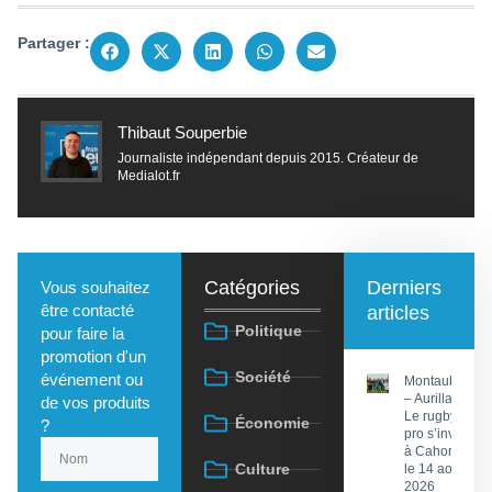
Partager :
Thibaut Souperbie
Journaliste indépendant depuis 2015. Créateur de
Medialot.fr
Catégories
Derniers
Vous souhaitez
être contacté
articles
Politique
pour faire la
promotion d'un
Société
événement ou
Montauban
– Aurillac :
de vos produits
Le rugby
Économie
?
pro s’invite
à Cahors
Culture
le 14 août
2026