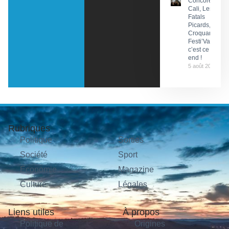
Concorès :
Cali, Les
Fatals
Picards, Les
Croquants…
Festi’ValCéou,
c’est ce week-
end !
5 août 2026
Rubriques
Politique
Sorties
Société
Sport
Économie
Magazine
Culture
Légales
Liens utiles
À propos
Politique de
Origines