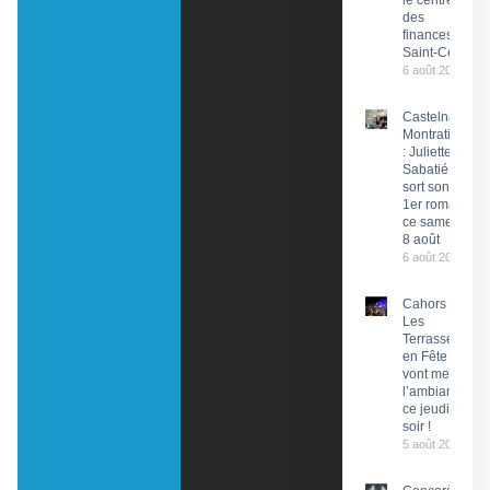
le centre
des
finances de
Saint-Céré
6 août 2026
Castelnau-
Montratier
: Juliette
Sabatié
sort son
1er roman
ce samedi
8 août
6 août 2026
Cahors :
Les
Terrasses
en Fête
vont mettre
l’ambiance
ce jeudi
soir !
5 août 2026