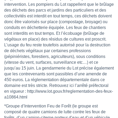
intervention. Les pompiers du Lot rappellent que le brûlage
des déchets des parcs et jardins des particuliers et des
collectivités est interdit en tout temps, ces déchets doivent
donc être valorisés sur place (compostage, broyage) ou
conduits en déchetterie équipée. Les feux de chantiers
sont interdits en tout temps. Et l’écobuage (brûlage de
végétaux en place) des résidus de cultures est proscrit.
L’usage du feu reste toutefois autorisé pour la destruction
de déchets végétaux par certaines professions
(pépiniéristes, forestiers, agriculteurs), sous conditions
(vitesse du vent, surfaces, surveillance etc…) et ce
jusqu’au 15 juin. La gendarmerie du Lot précise également
que les contrevenants sont passibles d’une amende de
450 euros. La réglementation départementale dans ce
domaine est très stricte. Retrouvez ici l’arrêté préfectoral
en vigueur :
http://www.lot.gouv.fr/reglementation-des-feux-
a10864.html
*Groupe d’Intervention Feu de Forêt (le groupe est
composé de quatre camions de lutte contre les feux de
forêts, d’un camion-citerne porteur d’eau et d’un véhicule