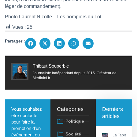
léger de commandement).
Photo Laurent Nicolle – Les pompiers du Lot
Vues :
25
Partager :
Thibaut Souperbie
Journaliste indépendant depuis 2015. Créateur de
Medialot.fr
Catégories
Derniers
Vous souhaitez
être contacté
articles
Politique
pour faire la
promotion d'un
Société
événement ou
La Tablée