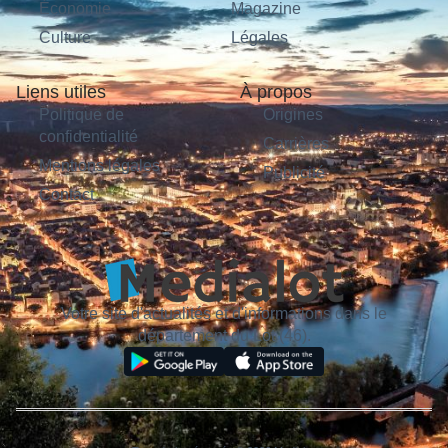
Économie
Magazine
Culture
Légales
Liens utiles
À propos
Politique de
Origines
confidentialité
Carrières
Mentions légales
Publicité
Contact
Votre site d'actualités et d'informations dans le
département du Lot (46).