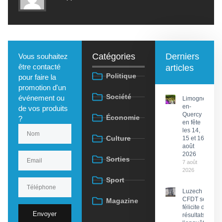
Catégories
Derniers
Vous souhaitez
être contacté
articles
Politique
pour faire la
promotion d'un
Société
événement ou
Limogne-
en-
de vos produits
Quercy
Économie
?
en fête
les 14,
Culture
15 et 16
août
2026
Sorties
7 août
2026
Sport
Luzech : La
CFDT se
Magazine
félicite des
Envoyer
résultats de