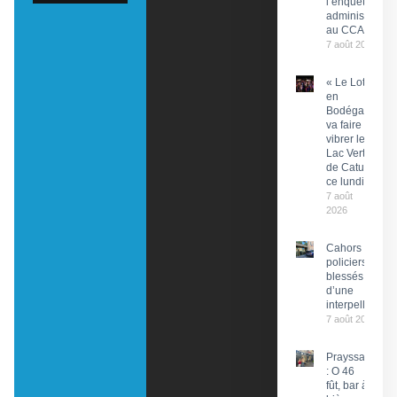
l’enquête
administrative
au CCAS
7 août 2026
« Le Lot
en
Bodéga »
va faire
vibrer le
Lac Vert
de Catus
ce lundi
7 août
2026
Cahors : Des
policiers
blessés lors
d’une
interpellation
7 août 2026
Prayssac
: O 46
fût, bar à