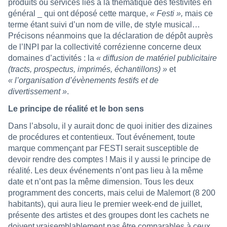
produits ou services liés à la thématique des festivités en
général _ qui ont déposé cette marque,
« Festi »,
mais ce
terme étant suivi d’un nom de ville, de style musical…
Précisons néanmoins que la déclaration de dépôt auprès
de l’INPI par la collectivité corrézienne concerne deux
domaines d’activités : la
« diffusion de matériel publicitaire
(tracts, prospectus, imprimés, échantillons) »
et
« l’organisation d’évènements festifs et de
divertissement »
.
Le principe de réalité et le bon sens
Dans l’absolu, il y aurait donc de quoi initier des dizaines
de procédures et contentieux. Tout événement, toute
marque commençant par FESTI serait susceptible de
devoir rendre des comptes ! Mais il y aussi le principe de
réalité. Les deux événements n’ont pas lieu à la même
date et n’ont pas la même dimension. Tous les deux
programment des concerts, mais celui de Malemort (8 200
habitants), qui aura lieu le premier week-end de juillet,
présente des artistes et des groupes dont les cachets ne
doivent vraisemblablement pas être comparables à ceux