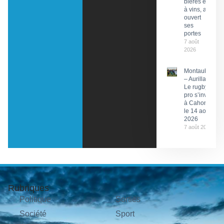
bières et
à vins, a
ouvert
ses
portes
7 août
2026
Montauban
– Aurillac :
Le rugby
pro s’invite
à Cahors
le 14 août
2026
7 août 2026
Rubriques
Politique
Sorties
Société
Sport