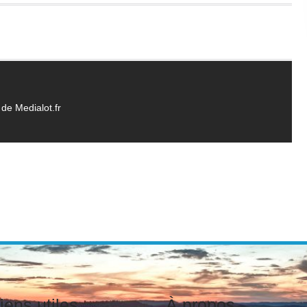
de Medialot.fr
iens utiles
À propos