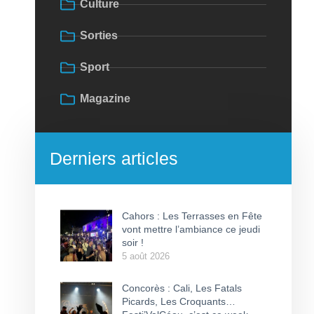
Culture
Sorties
Sport
Magazine
Derniers articles
Cahors : Les Terrasses en Fête
vont mettre l’ambiance ce jeudi
soir !
5 août 2026
Concorès : Cali, Les Fatals
Picards, Les Croquants…