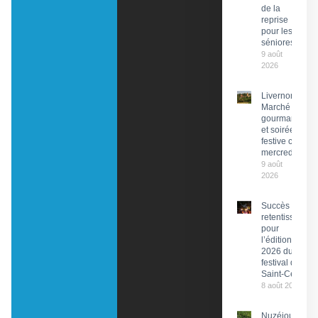
de la
reprise
pour les
séniores
9 août
2026
Livernon :
Marché
gourmand
et soirée
festive ce
mercredi
9 août
2026
Succès
retentissant
pour
l’édition
2026 du
festival de
Saint-Céré
8 août 2026
Nuzéjouls :