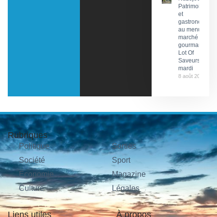
Patrimoine
et
gastronomie
au menu du
marché
gourmand
Lot Of
Saveurs ce
mardi
8 août 2026
Rubriques
Politique
Sorties
Société
Sport
Économie
Magazine
Culture
Légales
Liens utiles
À propos