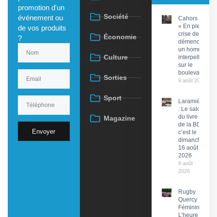
promotion d'un
Société
événement ou
Cahors :
« En pleine
de vos produits
crise de
Économie
?
démence »,
un homme
Culture
interpellé
sur le
boulevard
Sorties
9 août 2026
Sport
Laramière
: Le salon
du livre et
Magazine
de la BD,
Envoyer
c’est le
dimanche
16 août
2026
9 août
2026
Rugby
Quercy
Féminin :
L’heure