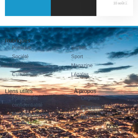
10 août 2026
Rubriques
Politique
Sorties
Société
Sport
Économie
Magazine
Culture
Légales
Liens utiles
À propos
Politique de
Origines
confidentialité
Carrières
Mentions légales
Publicité
Contact