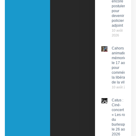
encore
postuler
pour
devenir
policier
adjoint
10 août
2026
Cahors : Des
animations
mémorielles
le 17 août
pour
commémorer
la libération
de la ville
10 août 2026
Catus :
Ciné-
concert
« Les rois
du
burlesque »
le 26 août
2026