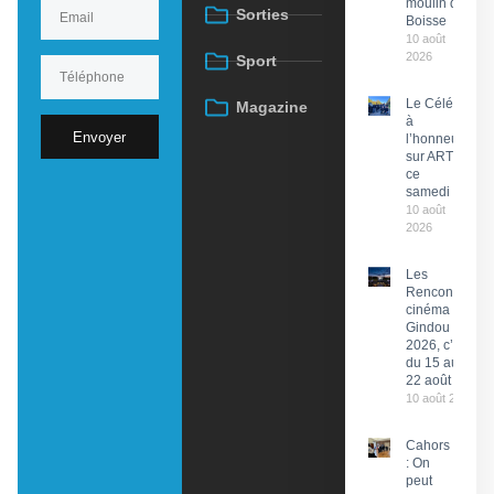
moulin de
Sorties
Boisse
10 août
2026
Sport
Le Célé
Magazine
à
Envoyer
l’honneur
sur ARTE
ce
samedi
10 août
2026
Les
Rencontres
cinéma de
Gindou
2026, c’est
du 15 au
22 août
10 août 2026
Cahors
: On
peut