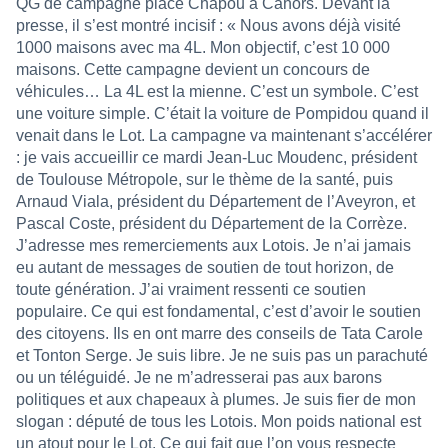
QG de campagne place Chapou à Cahors. Devant la
presse, il s’est montré incisif : « Nous avons déjà visité
1000 maisons avec ma 4L. Mon objectif, c’est 10 000
maisons. Cette campagne devient un concours de
véhicules… La 4L est la mienne. C’est un symbole. C’est
une voiture simple. C’était la voiture de Pompidou quand il
venait dans le Lot. La campagne va maintenant s’accélérer
: je vais accueillir ce mardi Jean-Luc Moudenc, président
de Toulouse Métropole, sur le thème de la santé, puis
Arnaud Viala, président du Département de l’Aveyron, et
Pascal Coste, président du Département de la Corrèze.
J’adresse mes remerciements aux Lotois. Je n’ai jamais
eu autant de messages de soutien de tout horizon, de
toute génération. J’ai vraiment ressenti ce soutien
populaire. Ce qui est fondamental, c’est d’avoir le soutien
des citoyens. Ils en ont marre des conseils de Tata Carole
et Tonton Serge. Je suis libre. Je ne suis pas un parachuté
ou un téléguidé. Je ne m’adresserai pas aux barons
politiques et aux chapeaux à plumes. Je suis fier de mon
slogan : député de tous les Lotois. Mon poids national est
un atout pour le Lot. Ce qui fait que l’on vous respecte