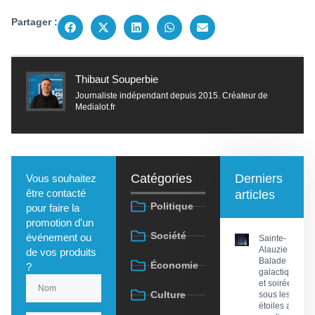
Partager :
Thibaut Souperbie
Journaliste indépendant depuis 2015. Créateur de
Medialot.fr
Catégories
Derniers
Vous souhaitez
être contacté
articles
Politique
pour faire la
promotion d'un
Société
événement ou
Sainte-
Alauzie :
de vos produits
Balade
Économie
?
galactique
et soirée
Culture
sous les
étoiles au