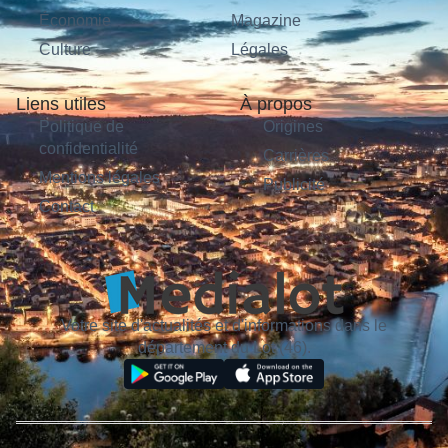
Économie
Magazine
Culture
Légales
Liens utiles
À propos
Politique de
Origines
confidentialité
Carrières
Mentions légales
Publicité
Contact
Votre site d'actualités et d'informations dans le
département du Lot (46).