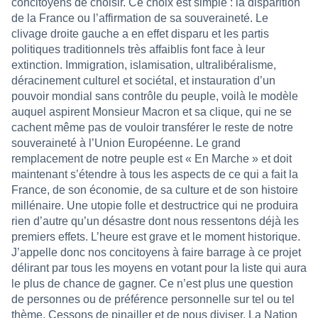
concitoyens de choisir. Ce choix est simple : la disparition
de la France ou l’affirmation de sa souveraineté. Le
clivage droite gauche a en effet disparu et les partis
politiques traditionnels très affaiblis font face à leur
extinction. Immigration, islamisation, ultralibéralisme,
déracinement culturel et sociétal, et instauration d’un
pouvoir mondial sans contrôle du peuple, voilà le modèle
auquel aspirent Monsieur Macron et sa clique, qui ne se
cachent même pas de vouloir transférer le reste de notre
souveraineté à l’Union Européenne. Le grand
remplacement de notre peuple est « En Marche » et doit
maintenant s’étendre à tous les aspects de ce qui a fait la
France, de son économie, de sa culture et de son histoire
millénaire. Une utopie folle et destructrice qui ne produira
rien d’autre qu’un désastre dont nous ressentons déjà les
premiers effets. L’heure est grave et le moment historique.
J’appelle donc nos concitoyens à faire barrage à ce projet
délirant par tous les moyens en votant pour la liste qui aura
le plus de chance de gagner. Ce n’est plus une question
de personnes ou de préférence personnelle sur tel ou tel
thème. Cessons de pinailler et de nous diviser. La Nation