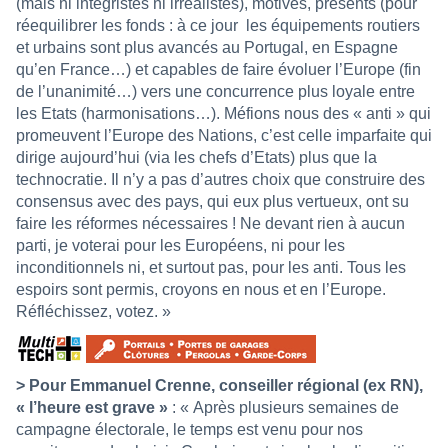
(mais ni intégristes ni irréalistes), motivés, présents (pour
réequilibrer les fonds : à ce jour
les équipements routiers
et urbains sont plus avancés au Portugal, en Espagne
qu’en France…) et capables de faire évoluer l’Europe (fin
de l’unanimité…) vers une concurrence plus loyale entre
les Etats (harmonisations…). Méfions nous des « anti » qui
promeuvent l’Europe des Nations, c’est celle imparfaite qui
dirige aujourd’hui (via les chefs d’Etats) plus que la
technocratie. Il n’y a pas d’autres choix que construire des
consensus avec des pays, qui eux plus vertueux, ont su
faire les réformes nécessaires ! Ne devant rien à aucun
parti, je voterai pour les Européens, ni pour les
inconditionnels ni, et surtout pas, pour les anti. Tous les
espoirs sont permis, croyons en nous et en l’Europe.
Réfléchissez, votez. »
> Pour Emmanuel Crenne, conseiller régional (ex RN),
« l’heure est grave »
: « Après plusieurs semaines de
campagne électorale, le temps est venu pour nos