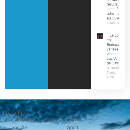
résultats de
l’enquête
administrative
au CCAS
7 août 2026
« Le Lot
en
Bodéga »
va faire
vibrer le
Lac Vert
de Catus
ce lundi
7 août
2026
Rubriques
Politique
Sorties
Société
Sport