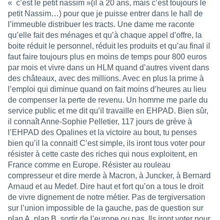
« c’est le petit nassim »(il a 20 ans, mais c’est toujours le
petit Nassim…) pour que je puisse entrer dans le hall de
l’immeuble distribuer les tracts. Une dame me raconte
qu’elle fait des ménages et qu’à chaque appel d’offre, la
boite réduit le personnel, réduit les produits et qu’au final il
faut faire toujours plus en moins de temps pour 800 euros
par mois et vivre dans un HLM quand d’autres vivent dans
des châteaux, avec des millions. Avec en plus la prime à
l’emploi qui diminue quand on fait moins d’heures au lieu
de compenser la perte de revenu. Un homme me parle du
service public et me dit qu’il travaille en EHPAD. Bien sûr,
il connaît Anne-Sophie Pelletier, 117 jours de grève à
l’EHPAD des Opalines et la victoire au bout, tu penses
bien qu’il la connait! C’est simple, ils iront tous voter pour
résister à cette caste des riches qui nous exploitent, en
France comme en Europe. Résister au rouleau
compresseur et dire merde à Macron, à Juncker, à Bernard
Arnaud et au Medef. Dire haut et fort qu’on a tous le droit
de vivre dignement de notre métier. Pas de tergiversation
sur l’union impossible de la gauche, pas de question sur
plan A, plan B, sortir de l’europe ou pas Ils iront voter pour