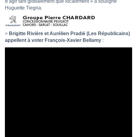
d’agir tant globalement que localement » a souligné
Huguette Tiegna.
>
Brigitte Rivière et Aurélien Pradié (Les Républicains)
appellent à voter François-Xavier Bellamy
: