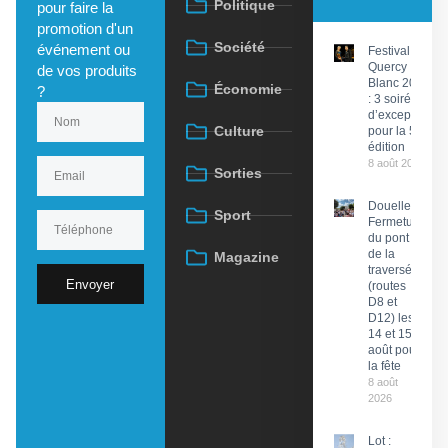
Politique
pour faire la
promotion d'un
Société
événement ou
Festival du
Quercy
de vos produits
Blanc 2026
Économie
?
: 3 soirées
d’exception
Culture
pour la 58e
édition
8 août 2026
Sorties
Douelle :
Sport
Fermeture
du pont et
de la
Magazine
traversée
Envoyer
(routes
D8 et
D12) les
14 et 15
août pour
la fête
8 août
2026
Lot :