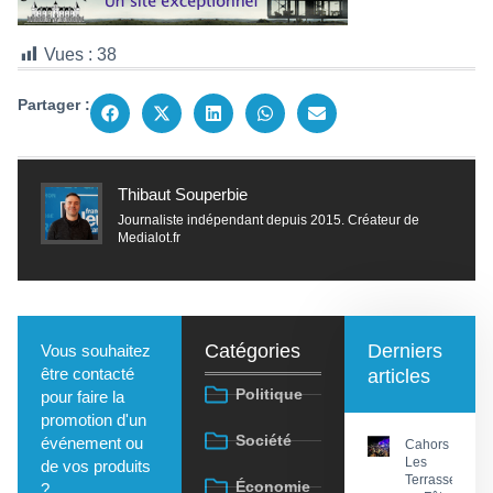
Vues :
38
Partager :
Thibaut Souperbie
Journaliste indépendant depuis 2015. Créateur de
Medialot.fr
Catégories
Derniers
Vous souhaitez
être contacté
articles
Politique
pour faire la
promotion d'un
Société
événement ou
Cahors :
Les
de vos produits
Terrasses
Économie
?