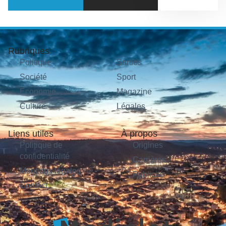
Rubriques
Politique
Sorties
Société
Sport
Économie
Magazine
Culture
Légales
Liens utiles
À propos
Politique de
Origines
confidentialité
Carrières
Mentions légales
Publicité
Contact