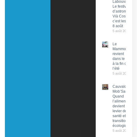
Labouval :
Le festival
d’astronomie
Vià Cosmos,
c’est les 7 et
8 août
5 août 2026
Le
Mammobile
revient
dans le Lot
à la fin de
l’été
5 août 2026
Cauvaldor –
Mob’Santé :
Quand
l’alimentation
devient un
levier de
santé et de
transition
écologique
5 août 2026