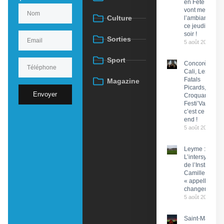
en Fête
vont mettre
Culture
l’ambiance
ce jeudi
soir !
Sorties
5 août 2026
Sport
Concorès :
Cali, Les
Fatals
Magazine
Picards, Les
Envoyer
Croquants…
Festi’ValCéou,
c’est ce week-
end !
5 août 2026
Leyme :
L’intersyndical
de l’Institut
Camille Miret
« appelle à du
changement »
5 août 2026
Saint-Martin-