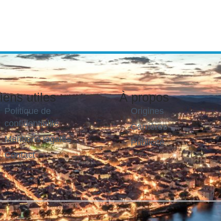
iens utiles
À propos
Politique de
Origines
confidentialité
Carrières
Mentions légales
Publicité
Contact