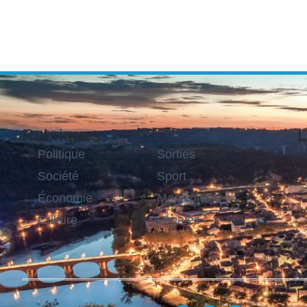
Rubriques
L
Politique
Sorties
Société
Sport
Économie
Magazine
Culture
Légales