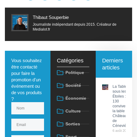
Thibaut Souperbie
Journaliste indépendant depuis 2015. Créateur de
Medialot.fr
Catégories
Derniers
Vous souhaitez
être contacté
articles
Politique
pour faire la
promotion d'un
Société
événement ou
La Tablée
sous les
de vos produits
Étoiles :
Économie
?
130
convives à
Culture
la table du
Château
de
Sorties
Cénevières
6 août 2026
Sport