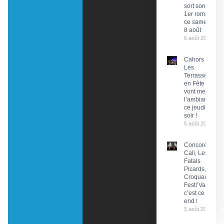
sort son
1er roman
ce samedi
8 août
6 août 2026
Cahors :
Les
Terrasses
en Fête
vont mettre
l’ambiance
ce jeudi
soir !
5 août 2026
Concorès :
Cali, Les
Fatals
Picards, Les
Croquants…
Festi’ValCéou,
c’est ce week-
end !
5 août 2026