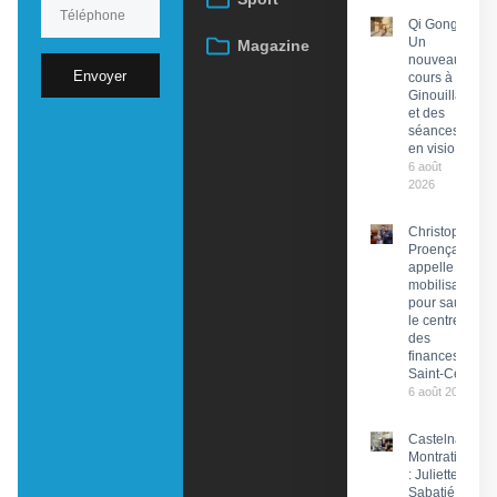
Qi Gong :
Un
Magazine
nouveau
Envoyer
cours à
Ginouillac
et des
séances
en visio
6 août
2026
Christophe
Proença
appelle à la
mobilisation
pour sauver
le centre
des
finances de
Saint-Céré
6 août 2026
Castelnau-
Montratier
: Juliette
Sabatié