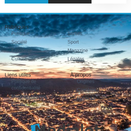
Rubriques
Politique
Sorties
Société
Sport
Économie
Magazine
Culture
Légales
Liens utiles
À propos
Politique de
Origines
confidentialité
Carrières
Mentions légales
Publicité
Contact