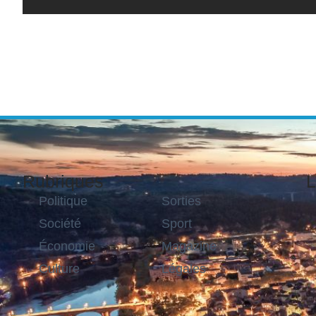
Rubriques
L
Politique
Sorties
Société
Sport
Économie
Magazine
Culture
Légales