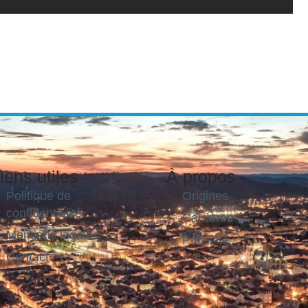
iens utiles
À propos
Politique de
Origines
confidentialité
Carrières
Mentions légales
Publicité
Contact