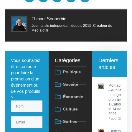
Thibaut Souperbie
Journaliste indépendant depuis 2015. Créateur de
Medialot.fr
Catégories
Derniers
Vous souhaitez
être contacté
articles
Politique
pour faire la
promotion d'un
Société
événement ou
Montauban
– Aurillac :
de vos produits
Le rugby
Économie
?
pro s’invite
à Cahors
Culture
le 14 août
2026
7 août 2026
Sorties
Castelnau-