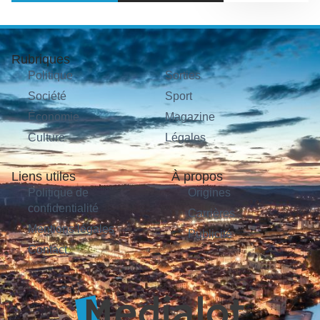
Rubriques
Politique
Sorties
Société
Sport
Économie
Magazine
Culture
Légales
Liens utiles
À propos
Politique de
Origines
confidentialité
Carrières
Mentions légales
Publicité
Contact