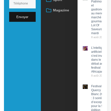
Patrimoine
et
gastronomie
Magazine
au menu du
Envoyer
marché
gourmand
Lot Of
Saveurs ce
mardi
8 août 2026
L’intelligence
artificielle
s’est invitée
dans le
débat au
festival
Africajarc
8 août 2026
Festival du
Quercy
Blanc 2026
: 3 soirées
d’exception
pour la 58e
édition