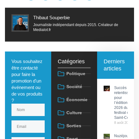
Thibaut Souperbie
Journaliste indépendant depuis 2015. Créateur de
Medialot.fr
Catégories
Derniers
Vous souhaitez
être contacté
articles
Politique
pour faire la
promotion d'un
Société
événement ou
Succès
retentissant
de vos produits
pour
Économie
?
l’édition
2026 du
Culture
festival de
Saint-Céré
8 août 2026
Sorties
Nuzéjouls :
Sport