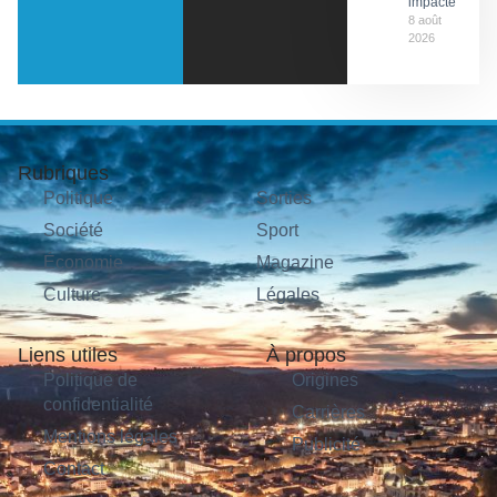
impactés
8 août
2026
Rubriques
Politique
Sorties
Société
Sport
Économie
Magazine
Culture
Légales
Liens utiles
À propos
Politique de
Origines
confidentialité
Carrières
Mentions légales
Publicité
Contact