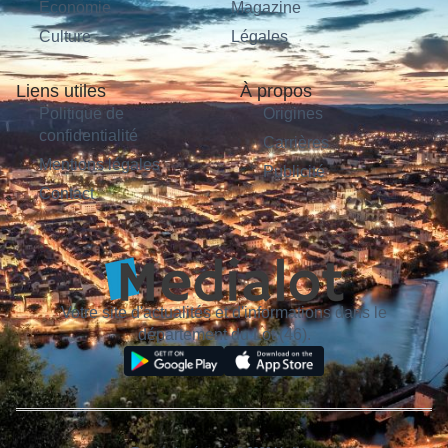
Économie
Magazine
Culture
Légales
Liens utiles
À propos
Politique de
Origines
confidentialité
Carrières
Mentions légales
Publicité
Contact
Votre site d'actualités et d'informations dans le
département du Lot (46).