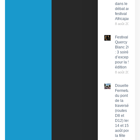
dans le
débat au
festival
Africajarc
8 août 2026
Festival du
Quercy
Blanc 2026
: 3 soirées
d’exception
pour la 58e
édition
8 août 2026
Douelle :
Fermeture
du pont et
de la
traversée
(routes
D8 et
D12) les
14 et 15
août pour
la fête