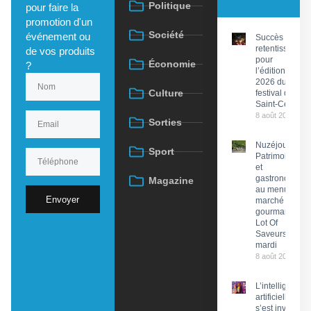
Politique
pour faire la
promotion d'un
Société
événement ou
Succès
retentissant
de vos produits
pour
Économie
?
l’édition
2026 du
Culture
festival de
Saint-Céré
8 août 2026
Sorties
Nuzéjouls :
Sport
Patrimoine
et
gastronomie
Magazine
au menu du
Envoyer
marché
gourmand
Lot Of
Saveurs ce
mardi
8 août 2026
L’intelligence
artificielle
s’est invitée