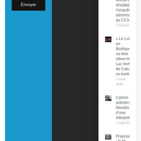
félicite des
Envoyer
résultats de
l’enquête
administrative
au CCAS
7 août 2026
« Le Lot
en
Bodéga »
va faire
vibrer le
Lac Vert
de Catus
ce lundi
7 août
2026
Cahors : Des
policiers
blessés lors
d’une
interpellation
7 août 2026
Prayssac