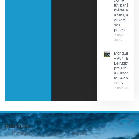
: O 46
fût, bar à
bières et
à vins, a
ouvert
ses
portes
7 août
2026
Montauban
– Aurillac :
Le rugby
pro s’invite
à Cahors
le 14 août
2026
7 août 2026
Rubriques
Politique
Sorties