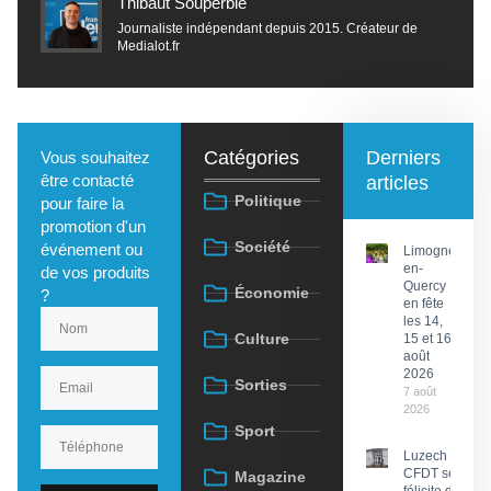
Thibaut Souperbie
Journaliste indépendant depuis 2015. Créateur de
Medialot.fr
Catégories
Derniers
Vous souhaitez
être contacté
articles
Politique
pour faire la
promotion d'un
Société
événement ou
Limogne-
en-
de vos produits
Quercy
Économie
?
en fête
les 14,
Culture
15 et 16
août
2026
Sorties
7 août
2026
Sport
Luzech : La
CFDT se
Magazine