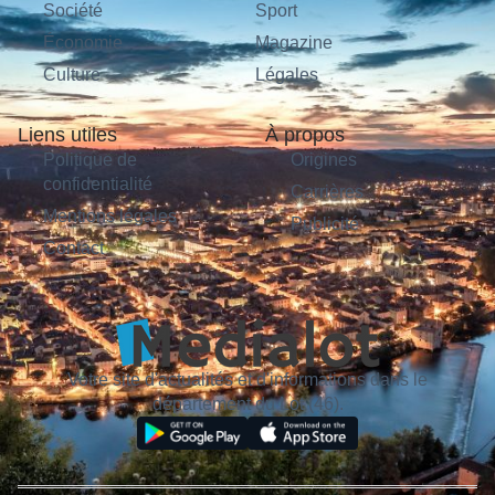
Société
Sport
Économie
Magazine
Culture
Légales
Liens utiles
À propos
Politique de
Origines
confidentialité
Carrières
Mentions légales
Publicité
Contact
Votre site d'actualités et d'informations dans le
département du Lot (46).